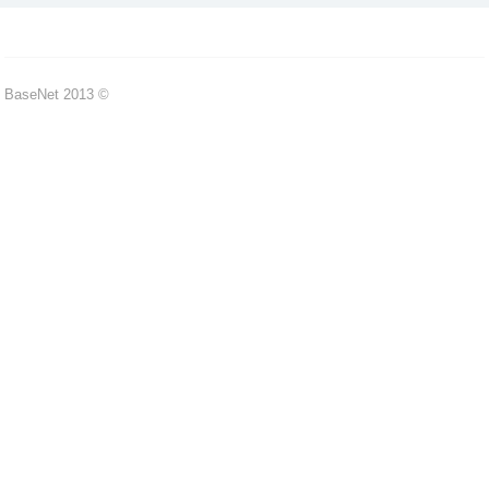
Base
Net
2013 ©